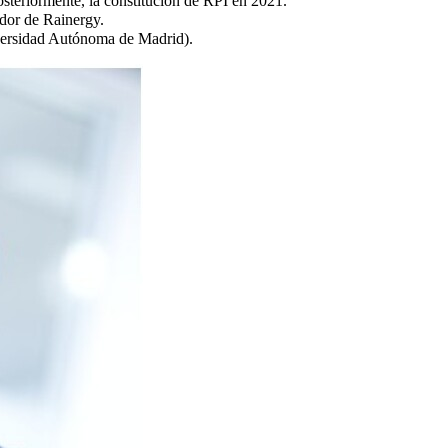
teriormente, la constitución de RPI en 2021.
dor de Rainergy.
versidad Autónoma de Madrid).