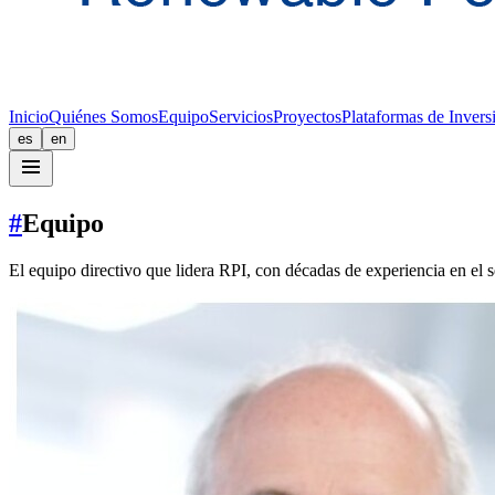
Inicio
Quiénes Somos
Equipo
Servicios
Proyectos
Plataformas de Invers
es
en
#
Equipo
El equipo directivo que lidera RPI, con décadas de experiencia en el s