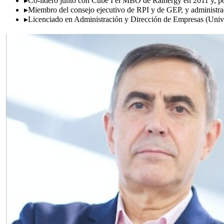
▸
Co-lideró junto con Cube I el MBO de Rainergy en 2011 y, pos
▸
Miembro del consejo ejecutivo de RPI y de GEP, y administra
▸
Licenciado en Administración y Dirección de Empresas (Uni